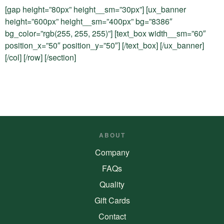
[gap height=”80px” height__sm=”30px”] [ux_banner
height=”600px” height__sm=”400px” bg=”8386″
bg_color=”rgb(255, 255, 255)”] [text_box width__sm=”60″
position_x=”50″ position_y=”50″] [/text_box] [/ux_banner]
[/col] [/row] [/section]
ABOUT
Company
FAQs
Quality
Gift Cards
Contact