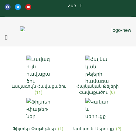
ՀԱՅ
Լավագույն Հավաքածու
Հայկական Թեյերի
(11)
Հավաքածու
(6)
Ֆիլտեր-Փաթեթներ
(1)
Կակաո ԵՒ Սերուցք
(2)