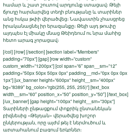
համար և շատ շուտով արդյունք ստացավ։ Թեյի
ճյուղը հարմարվեց տեղի բնությանը և տարիներ
անց հսկա թփի վերածվեց։ Նավաստին չհասցրեց
իրականացնել իր երազանքը։ Թեյի այդ թուփը
այդպես էլ միակը մնաց Թեիդեում ու նրա մահից
հետո արագ չորացավ։
[/col] [/row] [/section] [section label=”Members”
padding=”70px”] [gap] [row width=”custom”
custom_width=”1200px”] [col span=”6″ span__sm=”12″
padding=”50px 50px 50px 0px” padding__md=”0px 0px 0px
1px”] [ux_banner height=”600px” height__sm=”400px”
bg=”8389″ bg_color=”rgb(255, 255, 255)”] [text_box
width__sm=”60″ position_x=”50″ position_y=”50″] [/text_box]
[/ux_banner] [gap height=”100px” height__sm=”30px”]
Տարիների ընթացքում փոքրիկ ընտանեկան
բիզնեսից «Թեյդան» վերածվեց խոշոր
ընկերության, որը այժմ թեյ է ներմուծում և
արտահանում բազում երկրներ։