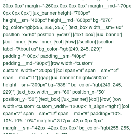
30px 0px” margin=”-260px 0px 0px 0px” margin__md=”-70px
0px 0px 0px”] [ux_banner height=”700px”
height__sm=”400px” height__md=”600px” bg=”276″
bg_color=”rgb(255, 255, 255)”] [text_box width__sm=”60″
position_x=”50″ position_y=”50″] [/text_box] [/ux_banner]
[/col_inner] [/row_inner] [/col] [/row] [/section] [section
label=”About us” bg_color=”rgb(249, 245, 229)”
padding=”100px” padding__sm=”40px”
padding__md=”80px”] [row width=”custom”
custom_width=”1200px”] [col span=”9″ span__sm=”12″
span__md=”11″] [gap] [ux_banner height=”500px”
height__sm=”300px” bg=”8381″ bg_color=”rgb(249, 245,
229)”] [text_box width__sm=”60″ position_x=”50″
position_y=”50″] [/text_box] [/ux_banner] [/col] [/row] [row
width=”custom” custom_width=”1200px” h_align=”right”] [col
span=”7″ span__sm=”12″ span__md=”8″ padding=”10%
10% 10% 10%” margin=”-317px -42px 0px 0px”
margin__sm=”-42px -42px 0px 0px” bg_color=”rgb(255, 255,