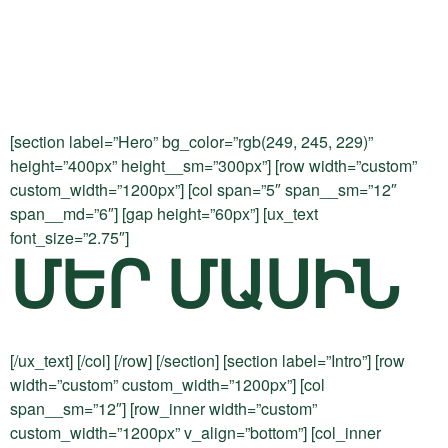
[section label=”Hero” bg_color=”rgb(249, 245, 229)”
height=”400px” height__sm=”300px”] [row width=”custom”
custom_width=”1200px”] [col span=”5″ span__sm=”12″
span__md=”6″] [gap height=”60px”] [ux_text
font_size=”2.75″]
ՄԵՐ ՄԱՍԻՆ
[/ux_text] [/col] [/row] [/section] [section label=”Intro”] [row
width=”custom” custom_width=”1200px”] [col
span__sm=”12″] [row_inner width=”custom”
custom_width=”1200px” v_align=”bottom”] [col_inner