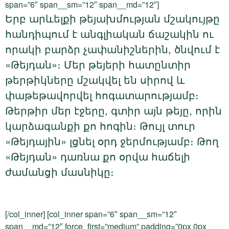
span=”6″ span__sm=”12″ span__md=”12″]
Երբ արևելքի թեյախմության մշակույթը
հանդիպում է անգլիական ճաշակին ու
որակի բարձր չափանիշներին, ծնվում է
«Թեյդան»։ Մեր թեյերի հատընտիր
թերթիկները մշակվել են սիրով և
փաթեթավորվել հոգատարությամբ։
Թերթիր մեր էջերը, գտիր այն թեյը, որին
կարձագանքի քո հոգին։ Թույլ տուր
«Թեյդային» լցնել օրդ ջերմությամբ։ Թող
«Թեյդան» դառնա քո օրվա հաճելի
ժամանցի մասնիկը։
[/col_inner] [col_inner span=”6″ span__sm=”12″
span__md=”12″ force_first=”medium” padding=”0px 0px